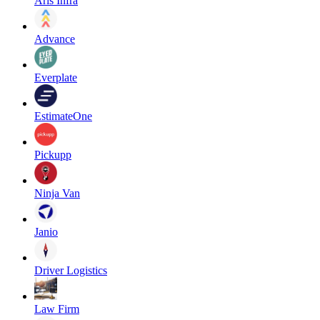
Aris Infra
Advance
Everplate
EstimateOne
Pickupp
Ninja Van
Janio
Driver Logistics
Law Firm