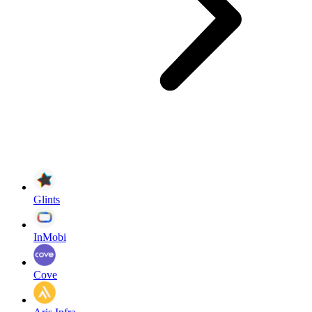
Glints
InMobi
Cove