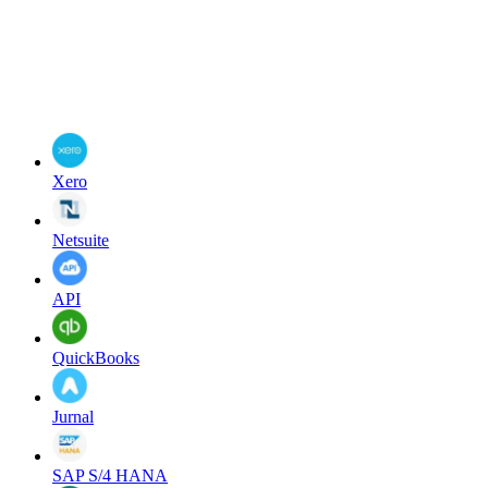
Xero
Netsuite
API
QuickBooks
Jurnal
SAP S/4 HANA