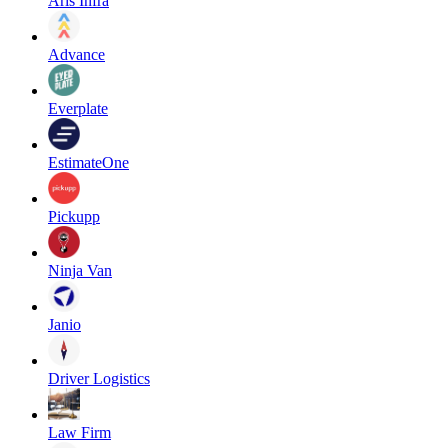
Aris Infra
Advance
Everplate
EstimateOne
Pickupp
Ninja Van
Janio
Driver Logistics
Law Firm