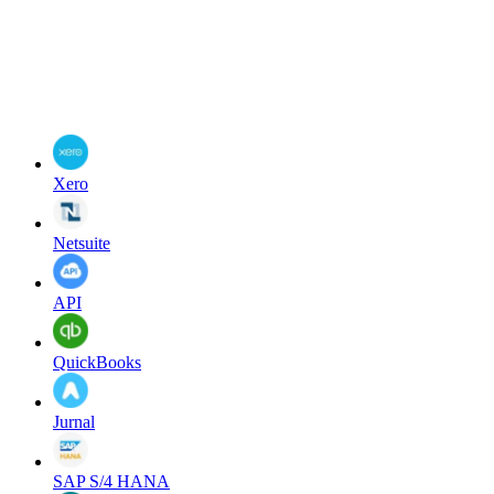
Xero
Netsuite
API
QuickBooks
Jurnal
SAP S/4 HANA