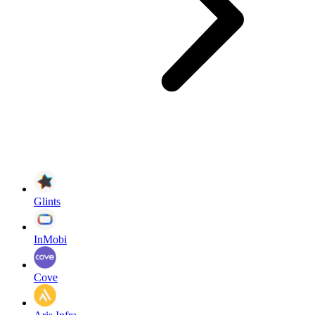
Glints
InMobi
Cove