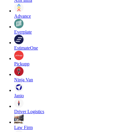
Aris Infra
Advance
Everplate
EstimateOne
Pickupp
Ninja Van
Janio
Driver Logistics
Law Firm