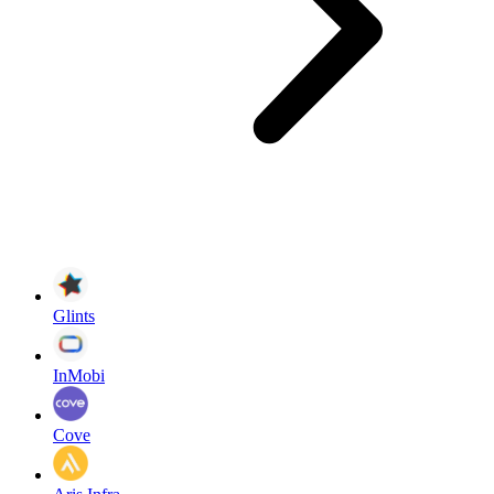
Glints
InMobi
Cove