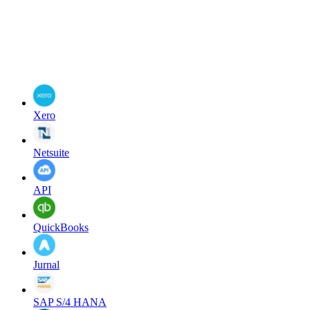
Xero
Netsuite
API
QuickBooks
Jurnal
SAP S/4 HANA