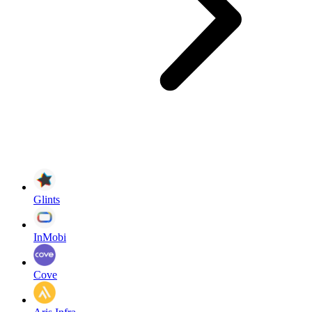
Glints
InMobi
Cove