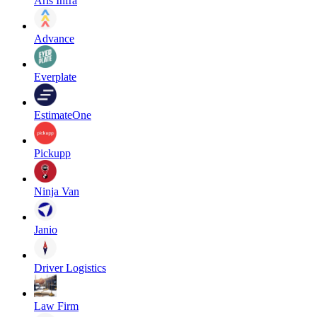
Aris Infra
Advance
Everplate
EstimateOne
Pickupp
Ninja Van
Janio
Driver Logistics
Law Firm