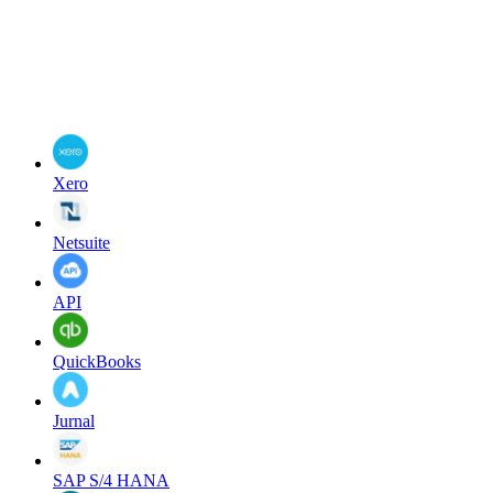
Xero
Netsuite
API
QuickBooks
Jurnal
SAP S/4 HANA