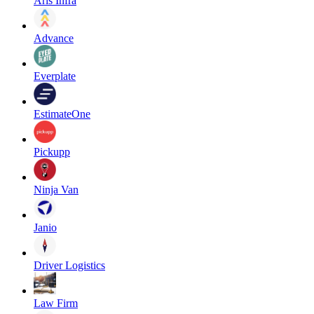
Aris Infra
Advance
Everplate
EstimateOne
Pickupp
Ninja Van
Janio
Driver Logistics
Law Firm