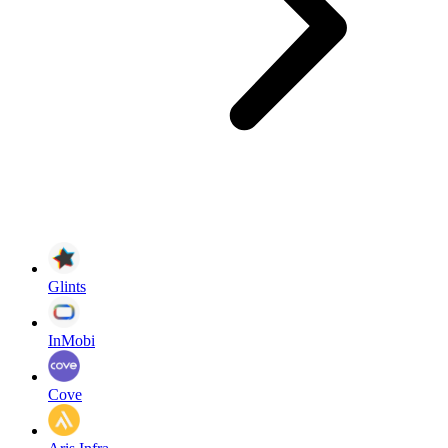
Glints
InMobi
Cove