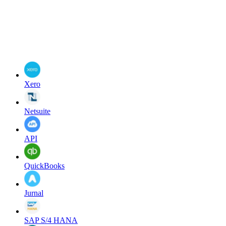
Xero
Netsuite
API
QuickBooks
Jurnal
SAP S/4 HANA